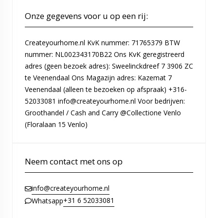
Onze gegevens voor u op een rij:
Createyourhome.nl KvK nummer: 71765379 BTW
nummer: NL002343170B22 Ons KvK geregistreerd
adres (geen bezoek adres): Sweelinckdreef 7 3906 ZC
te Veenendaal Ons Magazijn adres: Kazemat 7
Veenendaal (alleen te bezoeken op afspraak) +316-
52033081 info@createyourhome.nl Voor bedrijven:
Groothandel / Cash and Carry @Collectione Venlo
(Floralaan 15 Venlo)
Neem contact met ons op
info@createyourhome.nl
+31 6 52033081
Whatsapp