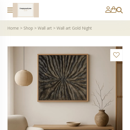
Zoeke
Home
>
Shop
>
Wall art
>
Wall art Gold Night