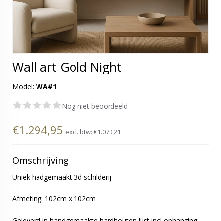
Wall art Gold Night
Model:
WA#1
Nog niet beoordeeld
€1.294,95
excl. btw:
€1.070,21
Omschrijving
Uniek hadgemaakt 3d schilderij
Afmeting: 102cm x 102cm
Geleverd in handgemaakte hardhouten lijst incl ophanging